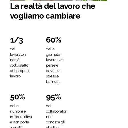
La
realtà
del
lavoro
che
vogliamo
cambiare
1/3
60%
dei
delle
lavoratori
giornate
non
è
lavorative
soddisfatto
perse
è
del
proprio
dovuta
a
lavoro
stress
e
burnout
50%
95%
delle
dei
riunioni
è
collaboratori
improduttiva
non
e
non
porta
conosce
gli
a
risultati
obiettivi